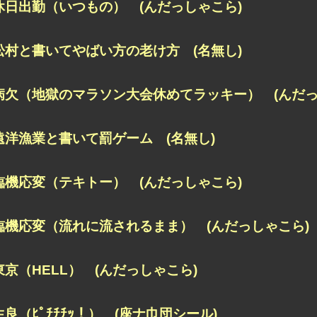
休日出勤（いつもの） (んだっしゃこら)
松村と書いてやばい方の老け方 (名無し)
病欠（地獄のマラソン大会休めてラッキー） (んだっ
遠洋漁業と書いて罰ゲーム (名無し)
臨機応変（テキトー） (んだっしゃこら)
臨機応変（流れに流されるまま） (んだっしゃこら)
東京（HELL） (んだっしゃこら)
生良（ﾋﾟﾁﾁﾁｯ！） (座ナ巾団シール)