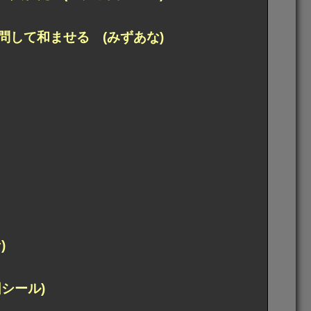
して和ませる (みずあな)
)
シール)