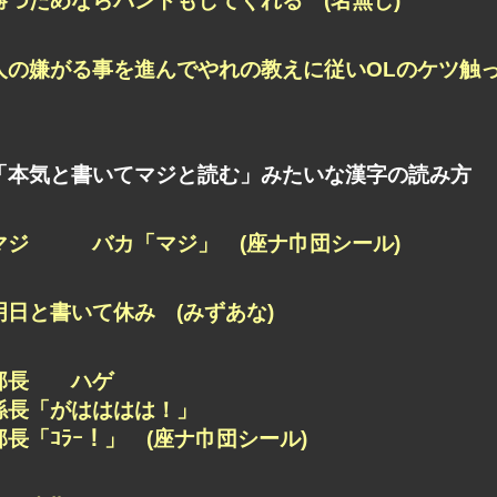
勝つためならバントもしてくれる (名無し)
人の嫌がる事を進んでやれの教えに従いOLのケツ触っ
「本気と書いてマジと読む」みたいな漢字の読み方
マジ バカ「マジ」 (座ナ巾団シール)
明日と書いて休み (みずあな)
部長 ハゲ
係長「がはははは！」
部長「ｺﾗｰ！」 (座ナ巾団シール)