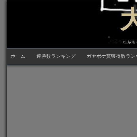
コ
ン
テ
ン
ツ
へ
ス
キ
ニコニコ生放送で23時
ッ
プ
ホーム
連勝数ランキング
ガヤボケ賞獲得数ラン