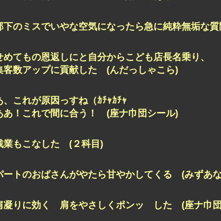
部下のミスでいやな空気になったら急に純粋無垢な質問
せめてもの恩返しにと自分からこども店長名乗り、
集客数アップに貢献した (んだっしゃこら)
あ、これが原因っすね（ｶﾁｬｶﾁｬ
ああ！これで間に合う！ (座ナ巾団シール)
残業もこなした (２科目)
パートのおばさんがやたら甘やかしてくる (みずあな
肩凝りに効く 肩をやさしくポンッ した (座ナ巾団