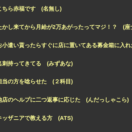
こちら赤福です (名無し)
たかし来てから月給が2万あがったってマジ！？ (座
お小遣い貰ったらすぐに店に置いてある募金箱に入れた
名刺持ってきてる (みずあな)
担当の方を唸らせた (２科目)
他店のヘルプに二つ返事に応じた (んだっしゃこら)
キッザニアで教える方 (ATS)