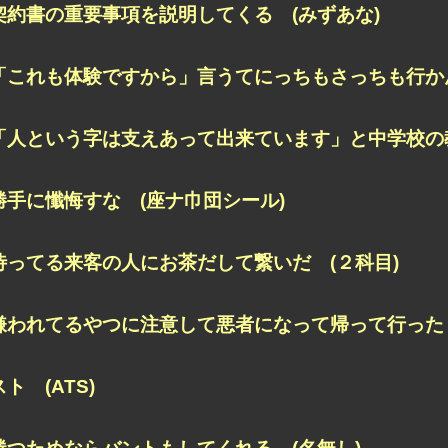
契約書の重要事項を説明してくる (みずあな)
「これも体験ですから」言うてにっちもさっちも行かん
「人という字は支えあって出来ています」と中学校の教
勝手に懺悔すな (座ナ巾団シール)
待ってる来客の人にお茶だして繋いだ (２科目)
嫌われてるやつに注意して悪者になって帰って行った 
スト (ATS)