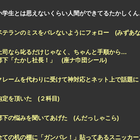
小学生とは思えないくらい人間ができてるたかしくん
ベテランのミスをバレないようにフォロー (みずあな
上司なら叱るだけじゃなく、ちゃんと手順から…
部下「たかし社長！」 (座ナ巾団シール)
クレームを代わりに受けて神対応とネット上で話題に 
内定を頂いた (２科目)
部下の悩みを聞いてあげた (んだっしゃこら)
全ての机の棚に「ガンバレ！」貼ってあるスニッカーズ