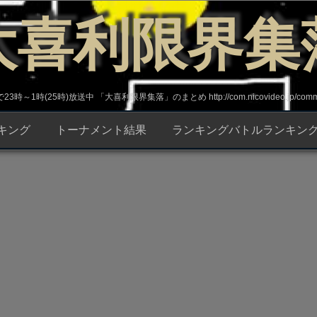
大喜利限界集
～1時(25時)放送中 「大喜利限界集落」のまとめ http://com.nicovideo.jp/commun
キング
トーナメント結果
ランキングバトルランキン