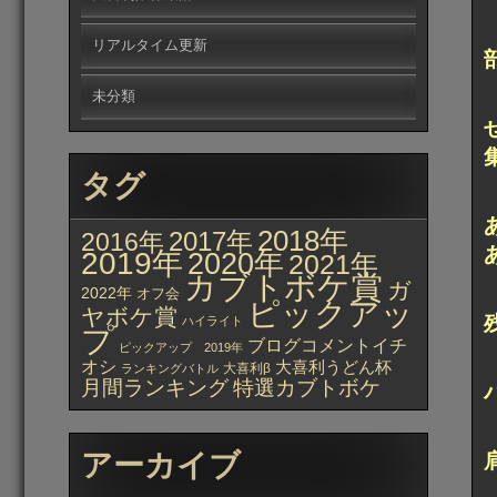
リアルタイム更新
未分類
タグ
2018年
2017年
2016年
2019年
2020年
2021年
カブトボケ賞
ガ
2022年
オフ会
ピックアッ
ヤボケ賞
ハイライト
プ
ブログコメントイチ
ピックアップ 2019年
オシ
大喜利うどん杯
大喜利β
ランキングバトル
月間ランキング
特選カブトボケ
アーカイブ