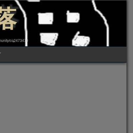
落
ity/co2473470
グ