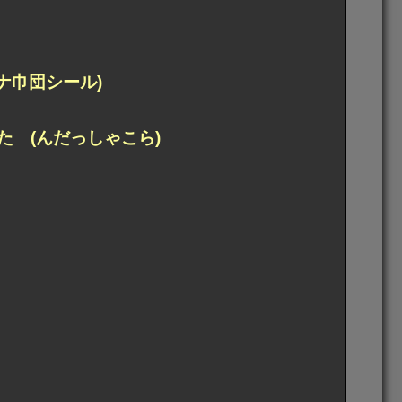
ナ巾団シール)
 (んだっしゃこら)