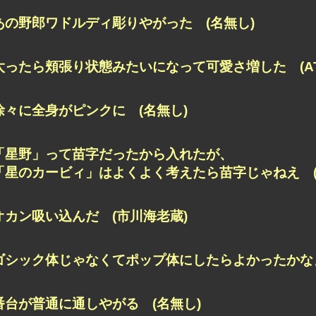
あの野郎ワドルディ彫りやがった (名無し)
太ったら頬張り状態みたいになって可愛さ増した (AT
徐々に全身がピンクに (名無し)
「星野」って苗字だったから入れたが、
「星のカービィ」はよくよく考えたら苗字じゃねえ (hea
オカン吸い込んだ (市川海老蔵)
ゴシック体じゃなくてポップ体にしたらよかったかなぁ 
番台が普通に通しやがる (名無し)