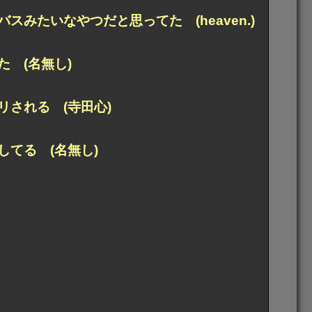
みたいなやつだと思ってた (heaven.)
 (名無し)
される (寺田心)
てる (名無し)