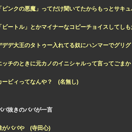
「ピンクの悪魔」ってだけ聞いてたからもっとサキュバス
「ビートル」とかマイナーなコピーチョイスしてしもた
デデデ大王のタトゥー入れてる奴にハンマーでグリグリ
エッチのときに元カノのイニシャルって言ってごまかし
カービィってなんや？ (名無し)
ババ抜きのババが一言
誰がババや (寺田心)