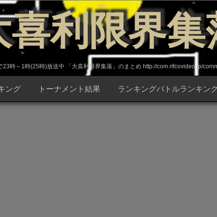
大喜利限界集
～1時(25時)放送中 「大喜利限界集落」のまとめ http://com.nicovideo.jp/commun
キング
トーナメント結果
ランキングバトルランキン