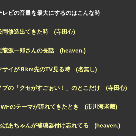
テレビの音量を最大にするのはこんな時
松岡修造出てきた時 (寺田心)
天龍源一郎さんの長話 (heaven.)
マサイが８km先のTV見る時 (名無し)
ノブの「クセがすごぉい！」のとこだけ (寺田心)
UWFのテーマが流れてきたとき (市川海老蔵)
おばあちゃんが補聴器付け忘れてる (heaven.)