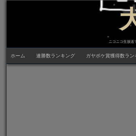
コ
ン
テ
ン
ツ
へ
ス
キ
ニコニコ生放送で23時
ッ
プ
ホーム
連勝数ランキング
ガヤボケ賞獲得数ラン