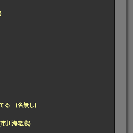
)
る (名無し)
市川海老蔵)