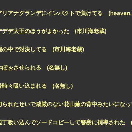
アリアナグランデにインパクトで負けてる (heaven.
デデデ大王のほうがよかった (市川海老蔵)
腕の中で対決してる (市川海老蔵)
ぺぽぉさせられる (名無し)
骨時々吸い込まれる (名無し)
切られたせいで威厳のない花山薫の背中みたいになって
包丁吸い込んでソードコピーして警察に補導された (