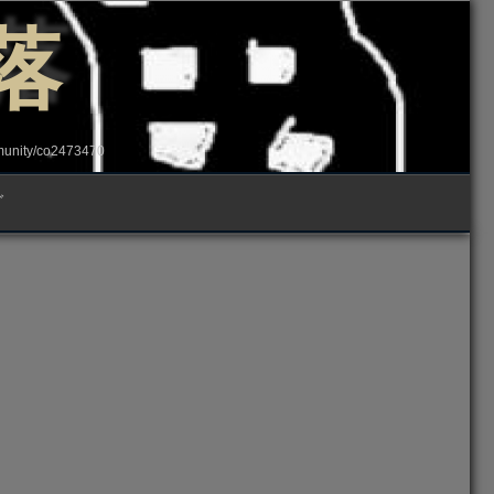
落
ity/co2473470
グ