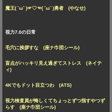
魔王( ˘ω˘ )☞♡☜( ˘ω˘ )勇者 (やなせ)
視力7.0の日常
毛穴に挨拶すな (座ナ巾団シール)
盲点がハッキリ見え過ぎてストレス (ネイテ
ィ)
4Kでもドット目立つわ (ATS)
視力検査員が悔しくてちょっとずつ指すやつず
らす (座ナ巾団シール)