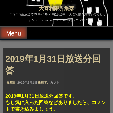
コ
ン
大喜利限界集落
テ
ン
ニコニコ生放送で23時～1時(25時)放送中 「大喜利限界集落」のまとめ
ツ
http://com.nicovideo.jp/community/co2473470
へ
ス
キ
Menu
ッ
プ
2019年1月31日放送分回
答
投稿日:
2019年2月1日
投稿者:
カブト
2019年1月31日放送分回答です。
もし気に入った回答などありましたら、コメン
トで書き込みましょう。