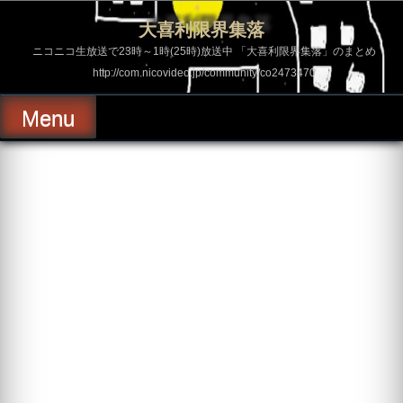
コ
ン
大喜利限界集落
テ
ン
ニコニコ生放送で23時～1時(25時)放送中 「大喜利限界集落」のまとめ
ツ
http://com.nicovideo.jp/community/co2473470
へ
ス
キ
Menu
ッ
プ