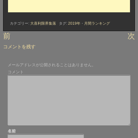
カテゴリー:
大喜利限界集落
タグ:
2019年
・
月間ランキング
投
前
次
稿
コメントを残す
ナ
ビ
メールアドレスが公開されることはありません。
ゲ
コメント
ー
シ
ョ
ン
名前