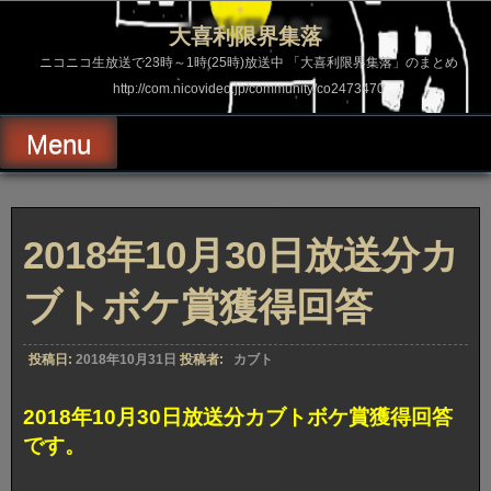
コ
ン
大喜利限界集落
テ
ン
ニコニコ生放送で23時～1時(25時)放送中 「大喜利限界集落」のまとめ
ツ
http://com.nicovideo.jp/community/co2473470
へ
ス
キ
Menu
ッ
プ
2018年10月30日放送分カ
ブトボケ賞獲得回答
投稿日:
2018年10月31日
投稿者:
カブト
2018年10月30日放送分カブトボケ賞獲得回答
です。