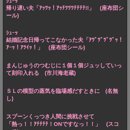
ｼｭｰｯ
帰り遅い夫「ｱｯﾂｯ！ｱｯﾁﾂﾂﾂﾁﾁﾁﾁ!!」 (座布団シ
ール)
ｼｭｰｯ
結婚記念日帰ってこなかった夫「ｱﾂﾞﾂﾞﾂﾞﾂﾞｯ！
ｱｰｯ！ｱﾂｲｯ！」 (座布団シール)
まんじゅうのつむじに１個１個ジュッしていっ
て刻印入れる (市川海老蔵)
ＳＬの模型の蒸気を臨場感だすときに (名無
し)
スプーンくっつき人間に挑戦させて
「熱っ！！ｱﾁﾁﾁﾁ！ONですなっ！！」 (スコ