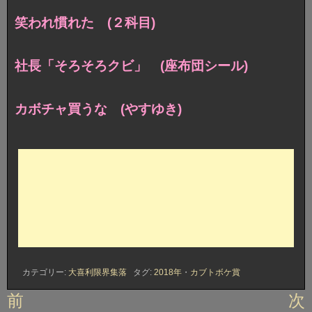
笑われ慣れた (２科目)
社長「そろそろクビ」 (座布団シール)
カボチャ買うな (やすゆき)
カテゴリー:
大喜利限界集落
タグ:
2018年
・
カブトボケ賞
投
前
次