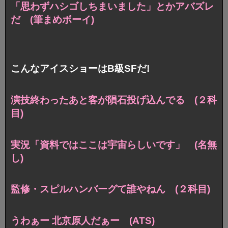
「思わずハシゴしちまいました」とかアバズレ
だ (筆まめボーイ)
こんなアイスショーはB級SFだ!
演技終わったあと客が隕石投げ込んでる (２科
目)
実況「資料ではここは宇宙らしいです」 (名無
し)
監修・スピルハンバーグて誰やねん (２科目)
うわぁー 北京原人だぁー (ATS)