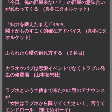
「今日、俺の部屋来ない？」の
部屋の意味合い
が変わってくる (真冬にタオルケット)
「知力を鍛えたまえﾄﾞｩﾊﾊﾊ」
閣下がものすごく的確なアドバイス (真冬にタ
オルケット)
ふられたら曙の倒れ方する (２科目)
カラオケパブは恋愛イベントでなくトラブル発
生の修羅場 (山本妄想社)
ラブホという土俵まで来たのに謎のアナウンス
が
「女性はラブホから降りてください！」言うて
エンドロール (筆まめボーイ)