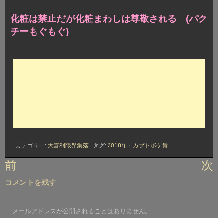
化粧は禁止だが化粧まわしは尊敬される (パク
チーもぐもぐ)
カテゴリー:
大喜利限界集落
タグ:
2018年
・
カブトボケ賞
投
前
次
稿
コメントを残す
ナ
ビ
メールアドレスが公開されることはありません。
ゲ