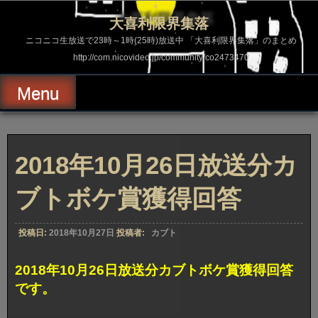
コ
ン
大喜利限界集落
テ
ン
ニコニコ生放送で23時～1時(25時)放送中 「大喜利限界集落」のまとめ
ツ
http://com.nicovideo.jp/community/co2473470
へ
ス
キ
Menu
ッ
プ
2018年10月26日放送分カ
ブトボケ賞獲得回答
投稿日:
2018年10月27日
投稿者:
カブト
2018年10月26日放送分カブトボケ賞獲得回答
です。