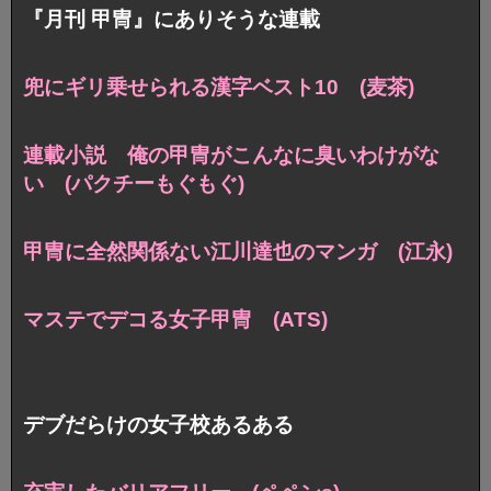
『月刊 甲冑』にありそうな連載
兜にギリ乗せられる漢字ベスト10 (麦茶)
連載小説 俺の甲冑がこんなに臭いわけがな
い (パクチーもぐもぐ)
甲冑に全然関係ない江川達也のマンガ (江永)
マステでデコる女子甲冑 (ATS)
デブだらけの女子校あるある