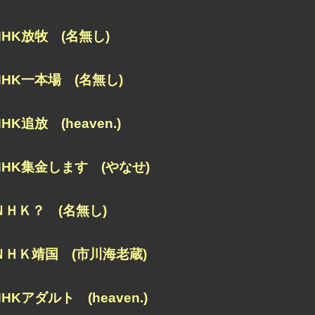
NHK放牧 (名無し)
NHK一本場 (名無し)
NHK追放 (heaven.)
NHK集金します (やなせ)
ＮＨＫ？ (名無し)
ＮＨＫ靖国 (市川海老蔵)
NHKアダルト (heaven.)