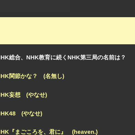
NHK総合、NHK教育に続くNHK第三局の名前は？
NHK関節かな？ (名無し)
NHK妄想 (やなせ)
NHK48 (やなせ)
NHK『まごころを、君に』 (heaven.)