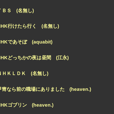
ＴＢＳ (名無し)
NHK行けたら行く (名無し)
NHKであそぼ (aquabit)
NHKどっちかの夜は昼間 (江永)
ＮＨＫＬＤＫ (名無し)
甲冑なら前の職場にありました (heaven.)
NHKゴブリン (heaven.)