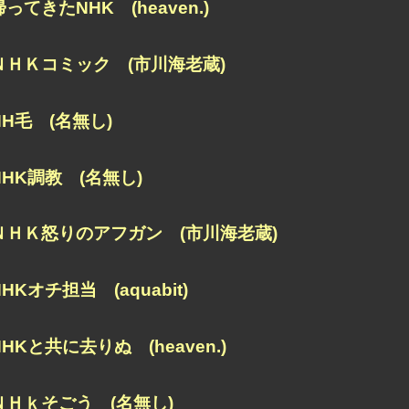
帰ってきたNHK (heaven.)
ＮＨＫコミック (市川海老蔵)
NH毛 (名無し)
NHK調教 (名無し)
ＮＨＫ怒りのアフガン (市川海老蔵)
NHKオチ担当 (aquabit)
NHKと共に去りぬ (heaven.)
ＮＨｋそごう (名無し)