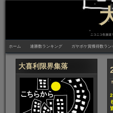
コ
ン
テ
ン
ツ
へ
ス
キ
ニコニコ生放送で23時
ッ
プ
ホーム
連勝数ランキング
ガヤボケ賞獲得数ラン
大喜利限界集落