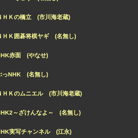
ＮＨＫの橋立 (市川海老蔵)
ＮＨＫ囲碁将棋ヤギ (名無し)
NHK赤面 (やなせ)
ぶっNHK (名無し)
ＮＨＫのムニエル (市川海老蔵)
NHK2～ざけんなよ～ (名無し)
NHK実写チャンネル (江永)