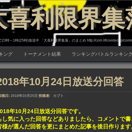
大喜利限界集
～1時(25時)放送中 「大喜利限界集落」のまとめ http://com.nicovideo.jp/commun
キング
トーナメント結果
ランキングバトルランキン
2018年10月24日放送分回答
投稿日:
2018年10月25日
投稿者:
カブト
2018年10月24日放送分回答です。
もし気に入った回答などありましたら、コメントで書
皆様が選んだ回答を更にまとめた記事を後日作ります