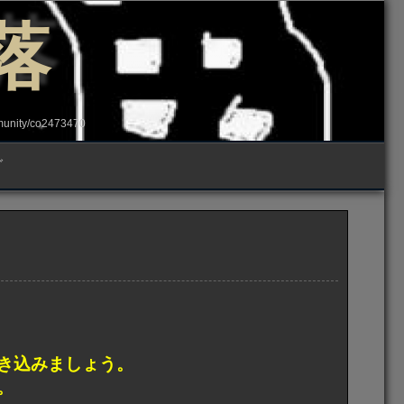
落
ity/co2473470
グ
き込みましょう。
。