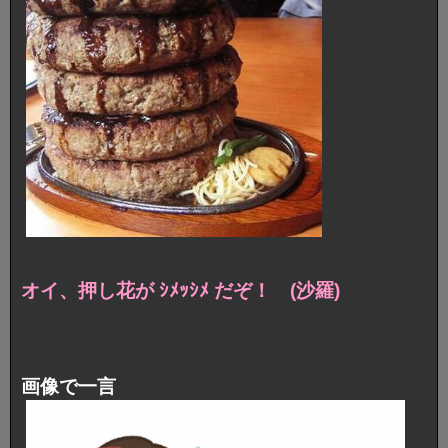
オイ、押し花が ｼﾒｯｼﾒ だぞ！ (沙羅)
画像で一言