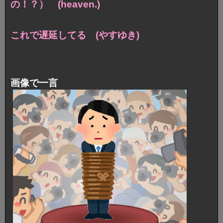
の！？） (heaven.)
これで遅延してる (やすゆき)
画像で一言