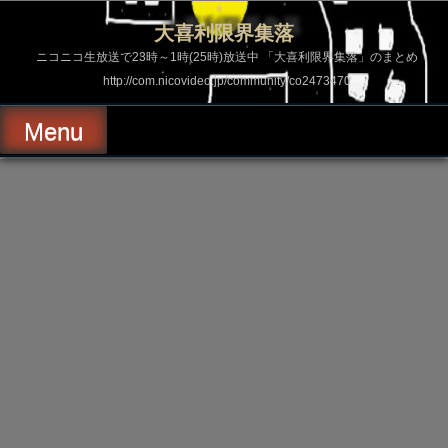
コ
ン
大喜利限界集落
テ
ン
ニコニコ生放送で23時～1時(25時)放送中 「大喜利限界集落」のまとめ
ツ
http://com.nicovideo.jp/community/co2473470
へ
ス
キ
Menu
ッ
プ