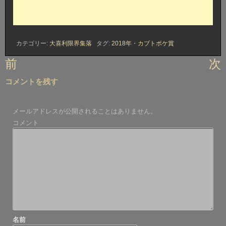
カテゴリー:
大喜利限界集落
タグ:
2018年
・
カブトボケ賞
投
前
次
稿
コメントを残す
ナ
ビ
メールアドレスが公開されることはありません。
ゲ
コメント
ー
シ
ョ
ン
名前