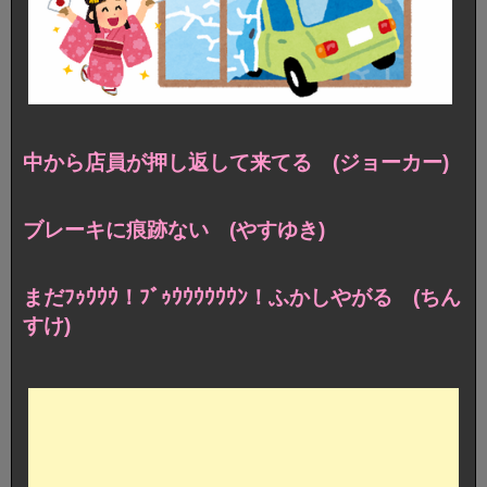
中から店員が押し返して来てる (ジョーカー)
ブレーキに痕跡ない (やすゆき)
まだﾌｩｳｳｳ！ﾌﾞｩｳｳｳｳｳｳﾝ！ふかしやがる (ちん
すけ)