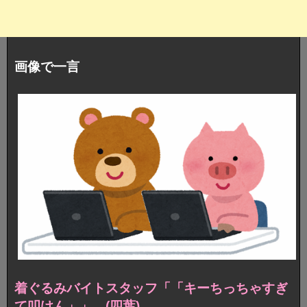
画像で一言
着ぐるみバイトスタッフ「「キーちっちゃすぎ
て叩けん」」 (四葉)