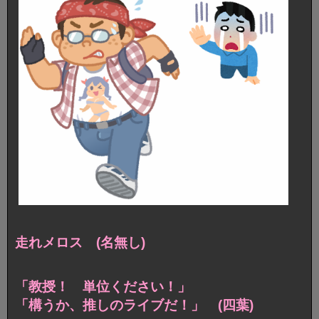
走れメロス (名無し)
「教授！ 単位ください！」
「構うか、推しのライブだ！」 (四葉)