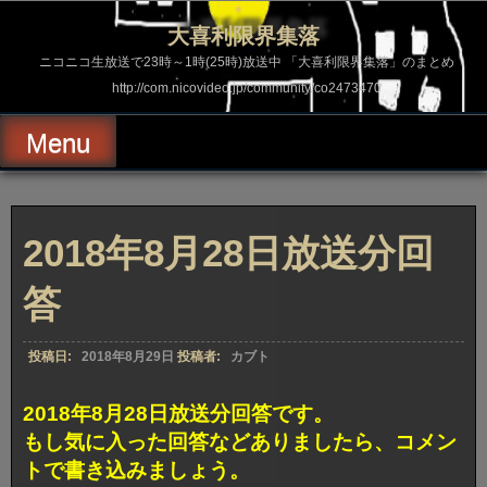
コ
ン
大喜利限界集落
テ
ン
ニコニコ生放送で23時～1時(25時)放送中 「大喜利限界集落」のまとめ
ツ
http://com.nicovideo.jp/community/co2473470
へ
ス
キ
Menu
ッ
プ
2018年8月28日放送分回
答
投稿日:
2018年8月29日
投稿者:
カブト
2018年8月28日放送分回答です。
もし気に入った回答などありましたら、コメン
トで書き込みましょう。