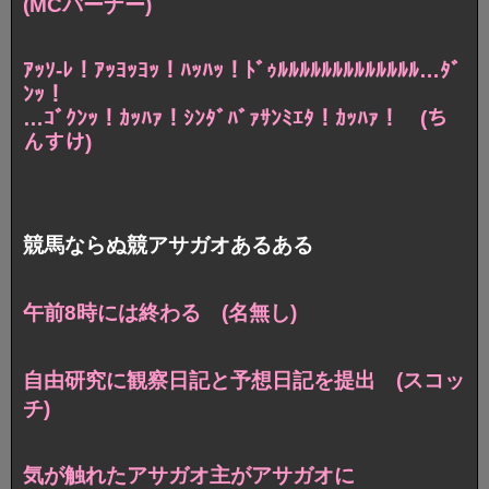
(MCバーナー)
ｱｯｿ-ﾚ！ｱｯﾖｯﾖｯ！ﾊｯﾊｯ！ﾄﾞｩﾙﾙﾙﾙﾙﾙﾙﾙﾙﾙﾙﾙﾙ…ﾀﾞ
ﾝｯ！
…ｺﾞｸﾝｯ！ｶｯﾊｧ！ｼﾝﾀﾞﾊﾞｧｻﾝﾐｴﾀ！ｶｯﾊｧ！ (ち
んすけ)
競馬ならぬ競アサガオあるある
午前8時には終わる (名無し)
自由研究に観察日記と予想日記を提出 (スコッ
チ)
気が触れたアサガオ主がアサガオに