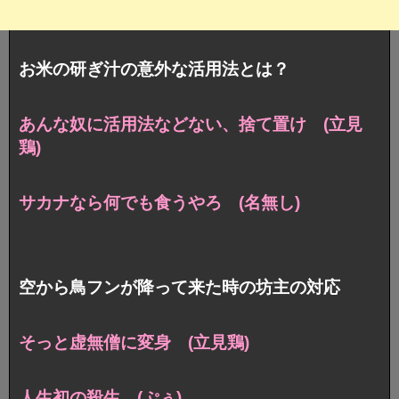
お米の研ぎ汁の意外な活用法とは？
あんな奴に活用法などない、捨て置け (立見
鶏)
サカナなら何でも食うやろ (名無し)
空から鳥フンが降って来た時の坊主の対応
そっと虚無僧に変身 (立見鶏)
人生初の殺生 (ぷぅ)