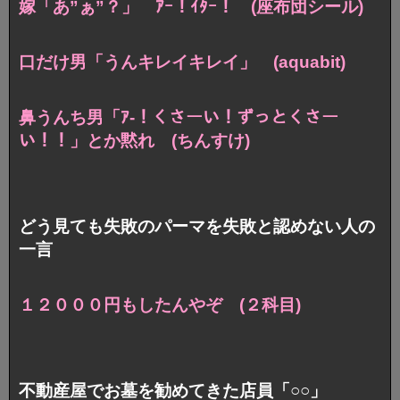
嫁「あ”ぁ”？」 ｱｰ！ｲﾀｰ！ (座布団シール)
口だけ男「うんキレイキレイ」 (aquabit)
鼻うんち男「ｱ-！くさーい！ずっとくさー
い！！」とか黙れ (ちんすけ)
どう見ても失敗のパーマを失敗と認めない人の
一言
１２０００円もしたんやぞ (２科目)
不動産屋でお墓を勧めてきた店員「○○」