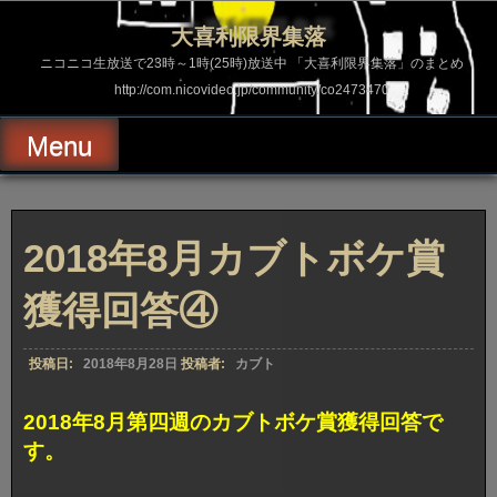
コ
ン
大喜利限界集落
テ
ン
ニコニコ生放送で23時～1時(25時)放送中 「大喜利限界集落」のまとめ
ツ
http://com.nicovideo.jp/community/co2473470
へ
ス
キ
Menu
ッ
プ
2018年8月カブトボケ賞
獲得回答④
投稿日:
2018年8月28日
投稿者:
カブト
2018年8月第四週のカブトボケ賞獲得回答で
す。