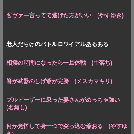
客ヴァー言ってて逃げた方がいい (やすゆき)
老人だらけのバトルロワイアルあるある
相撲の時間になったら一旦休戦 (中落ち)
餅が武器のしげ爺が完勝 (メスカマキリ)
ブルドーザーに乗った婆さんがめっちゃ強い
(名無し)
何か覚悟して身一つで突っ込む爺おる (やすゆ
き)