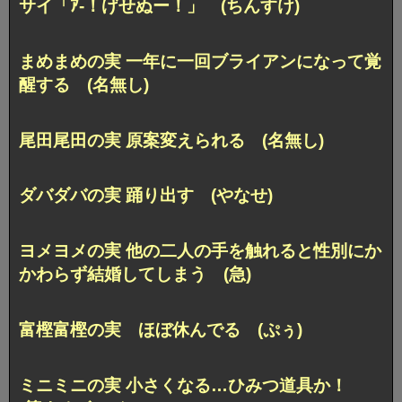
サイ「ｱ-！げせぬー！」 (ちんすけ)
まめまめの実 一年に一回ブライアンになって覚
醒する (名無し)
尾田尾田の実 原案変えられる (名無し)
ダバダバの実 踊り出す (やなせ)
ヨメヨメの実 他の二人の手を触れると性別にか
かわらず結婚してしまう (急)
富樫富樫の実 ほぼ休んでる (ぷぅ)
ミニミニの実 小さくなる…ひみつ道具か！