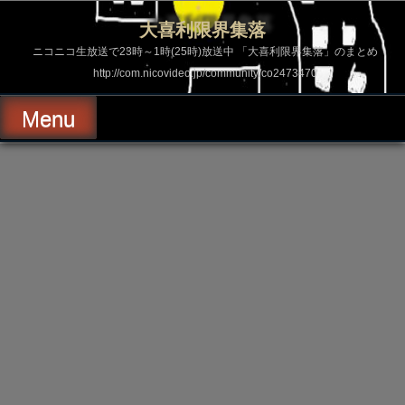
コ
ン
大喜利限界集落
テ
ン
ニコニコ生放送で23時～1時(25時)放送中 「大喜利限界集落」のまとめ
ツ
http://com.nicovideo.jp/community/co2473470
へ
ス
キ
Menu
ッ
プ