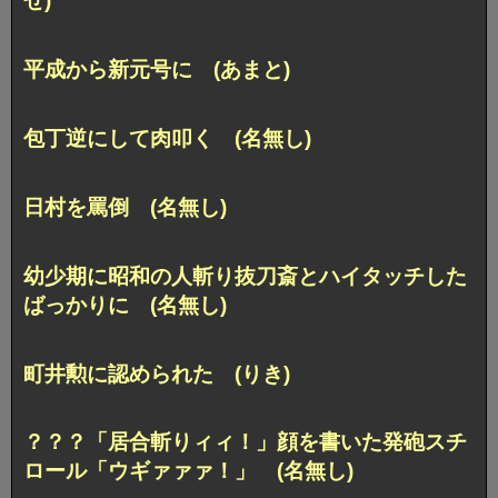
せ)
平成から新元号に (あまと)
包丁逆にして肉叩く (名無し)
日村を罵倒 (名無し)
幼少期に昭和の人斬り抜刀斎とハイタッチした
ばっかりに (名無し)
町井勲に認められた (りき)
？？？「居合斬りィィ！」顔を書いた発砲スチ
ロール「ウギァァァ！」 (名無し)