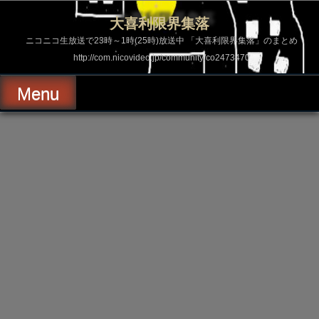
コ
ン
大喜利限界集落
テ
ン
ニコニコ生放送で23時～1時(25時)放送中 「大喜利限界集落」のまとめ
ツ
http://com.nicovideo.jp/community/co2473470
へ
ス
キ
Menu
ッ
プ