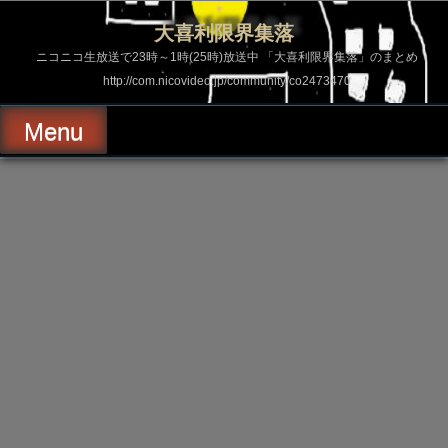
コ
ン
大喜利限界集落
テ
ン
ニコニコ生放送で23時～1時(25時)放送中 「大喜利限界集落」のまとめ
ツ
http://com.nicovideo.jp/community/co2473470
へ
ス
キ
Menu
ッ
プ