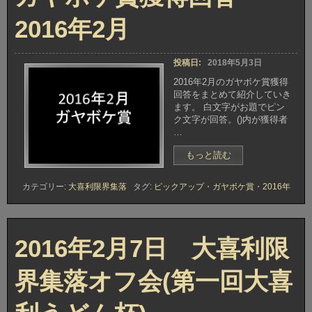
ッ
プ
2016年2月
2016
月
3
投稿日:
2018年5月3日
月
①”
2016年2月のガヤボケ賞獲得
回答をまとめて紹介していき
ます。 白文字がお題でピン
ク文字が回答。()内が獲得者
…
“ガ
もっと読む
ヤ
ボ
カテゴリー:
大喜利限界集落
タグ:
ピックアップ
・
ガヤボケ賞
・
2016年
ケ
賞
獲
得
2016年2月7日 大喜利限
回
答
2016
界集落オフ会(第一回大喜
年
2
月”