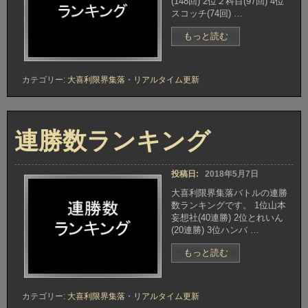
(148回) 2位２科目(97回) 4位
スコッチ(74回) …
“ガ
もっと読む
ヤ
ボ
ケ
カテゴリー:
大喜利限界集落
・
リアルタイム更新
賞
獲
得
数
連勝数ランキング
ラ
ン
キ
ン
投稿日:
2018年5月7日
グ”
大喜利限界集落バトルの連勝
数ランキングです。 1位山本
妄想社(40連勝) 2位とれいん
(20連勝) 3位ハンバ …
“連
もっと読む
勝
数
ラ
カテゴリー:
大喜利限界集落
・
リアルタイム更新
ン