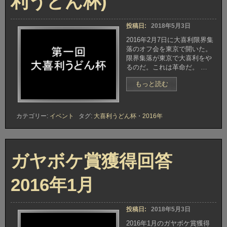
利うどん杯)
投稿日:
2018年5月3日
2016年2月7日に大喜利限界集
落のオフ会を東京で開いた。
限界集落が東京で大喜利をや
るのだ。これは革命だ。 …
“2016
もっと読む
年
2
月
カテゴリー:
イベント
タグ:
大喜利うどん杯
・
2016年
7
日
大
喜
ガヤボケ賞獲得回答
利
限
界
2016年1月
集
落
オ
投稿日:
2018年5月3日
フ
会
2016年1月のガヤボケ賞獲得