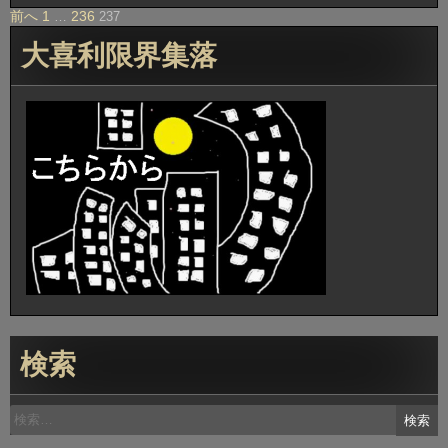
キ
前へ
1
236
投
…
237
ン
稿
グ”
大喜利限界集落
ナ
ビ
ゲ
ー
シ
ョ
ン
検索
検
索: