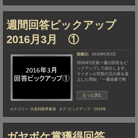
ピ
ッ
ク
週間回答ピックアップ
ア
ッ
プ
2016月3月 ①
2016
月
3
投稿日:
2018年5月3日
月
②”
2016年3月第一週の回答をピ
ックアップして紹介します。
ライオンが百獣の王の座を返
上した理由 「一番凶暴で怖
…
“週
もっと読む
間
回
カテゴリー:
大喜利限界集落
タグ:
ピックアップ
・
2016年
答
ピ
ッ
ク
ガヤボケ賞獲得回答
ア