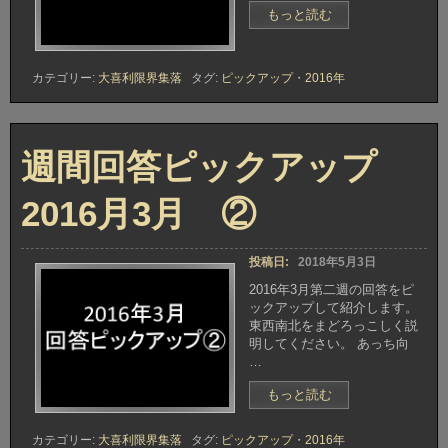
“週
もっと読む
間
回
答
カテゴリー:
大喜利限界集落
タグ:
ピックアップ
・
2016年
ピ
ッ
ク
ア
週間回答ピックアップ
ッ
プ
2016
2016月3月 ②
月
3
月
投稿日:
2018年5月3日
③”
2016年3月第二週の回答をピ
ックアップして紹介します。
東西南北をまどろっこしく説
明してください。 あっち向
…
“週
もっと読む
間
回
カテゴリー:
大喜利限界集落
タグ:
ピックアップ
・
2016年
答