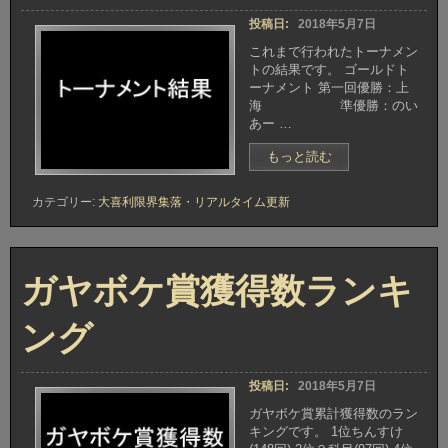
投稿日:
2018年5月7日
これまで行われたトーナメン
トの結果です。 ゴールドト
ーナメント 第一回優勝：上
海 準優勝：のい
あー …
“ト
もっと読む
ー
ナ
カテゴリー:
大喜利限界集落
・
リアルタイム更新
メ
ン
ト
結
ガヤボケ賞獲得数ランキ
果”
ング
投稿日:
2018年5月7日
ガヤボケ賞累計獲得数のラン
キングです。 1位ちんすけ