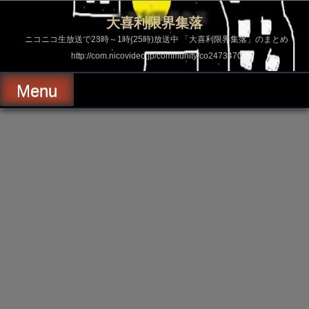
コ
ン
大喜利限界集落
テ
ン
ニコニコ生放送で23時～1時(25時)放送中 「大喜利限界集落」のまとめ
ツ
http://com.nicovideo.jp/community/co2473470
へ
ス
キ
Menu
ッ
プ