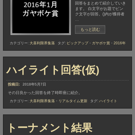
(第
回答をまとめて紹介していき
一
ます。 白文字がお題でピン
回
ク文字が回答。()内が獲得者
大
…
喜
利
“ガ
もっと読む
う
ヤ
ど
ボ
カテゴリー:
大喜利限界集落
タグ:
ピックアップ
・
ガヤボケ賞
・
2016年
ん
ケ
杯)”
賞
獲
得
ハイライト回答(仮)
回
答
2016
年
投稿日:
2018年5月7日
1
その日良かった回答を終了時即座に紹介。
月”
カテゴリー:
大喜利限界集落
・
リアルタイム更新
タグ:
ハイライト
トーナメント結果