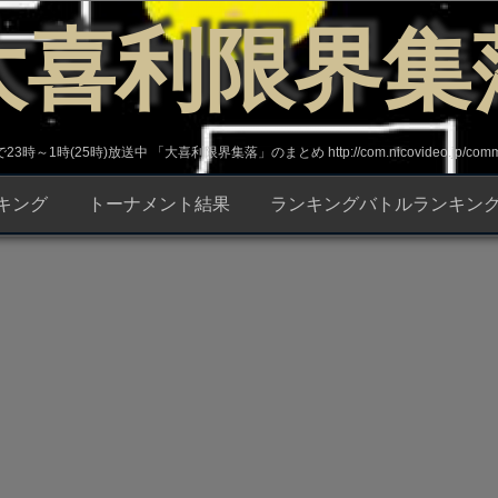
大喜利限界集
～1時(25時)放送中 「大喜利限界集落」のまとめ http://com.nicovideo.jp/commun
キング
トーナメント結果
ランキングバトルランキン