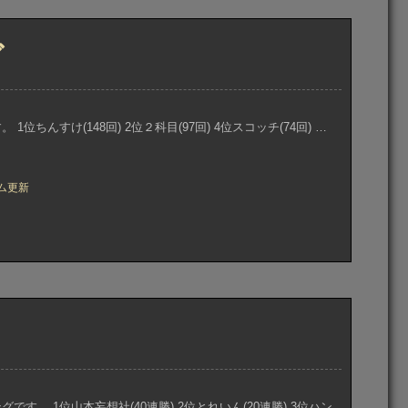
グ
ちんすけ(148回) 2位２科目(97回) 4位スコッチ(74回) …
ム更新
す。 1位山本妄想社(40連勝) 2位とれいん(20連勝) 3位ハン