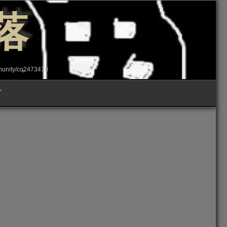
落
ity/co2473470
グ