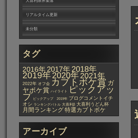
大喜利限界集落
リアルタイム更新
未分類
タグ
2018年
2017年
2016年
2019年
2020年
2021年
カブトボケ賞
ガ
2022年
オフ会
ピックアッ
ヤボケ賞
ハイライト
プ
ブログコメントイチ
ピックアップ 2019年
オシ
大喜利うどん杯
大喜利β
ランキングバトル
月間ランキング
特選カブトボケ
アーカイブ