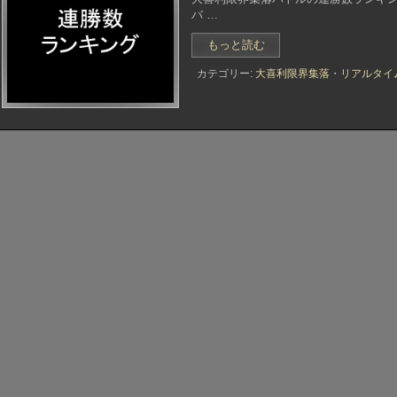
バ …
“連
もっと読む
勝
カテゴリー:
大喜利限界集落
・
リアルタイ
数
ラ
ン
キ
ン
グ”