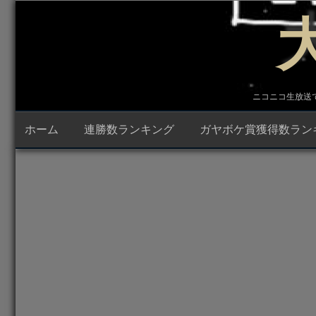
コ
ン
テ
ン
ツ
へ
ス
キ
ニコニコ生放送で23時
ッ
プ
ホーム
連勝数ランキング
ガヤボケ賞獲得数ラン