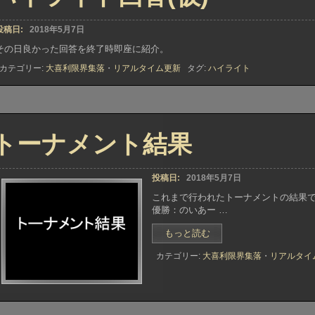
投稿日:
2018年5月7日
その日良かった回答を終了時即座に紹介。
カテゴリー:
大喜利限界集落
・
リアルタイム更新
タグ:
ハイライト
トーナメント結果
投稿日:
2018年5月7日
これまで行われたトーナメントの結
優勝：のいあー …
“ト
もっと読む
ー
カテゴリー:
大喜利限界集落
・
リアルタイ
ナ
メ
ン
ト
結