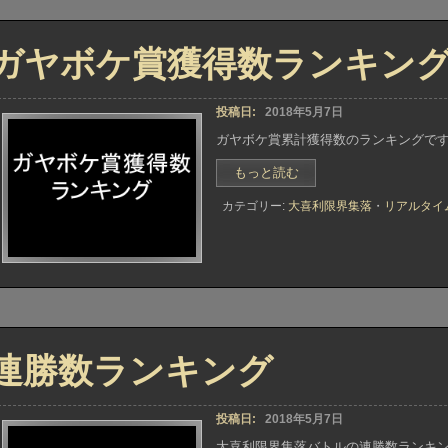
果”
ガヤボケ賞獲得数ランキン
投稿日:
2018年5月7日
ガヤボケ賞累計獲得数のランキングです。 1位
“ガ
もっと読む
ヤ
カテゴリー:
大喜利限界集落
・
リアルタイ
ボ
ケ
賞
獲
得
数
ラ
ン
キ
連勝数ランキング
ン
グ”
投稿日:
2018年5月7日
大喜利限界集落バトルの連勝数ランキングで