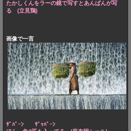
たかしくんをラーの鏡で写すとあんぱんが写
る (立見鶏)
画像で一言
ｻﾞﾊﾞｰﾝ ｻﾞｯﾊﾞｰﾝ