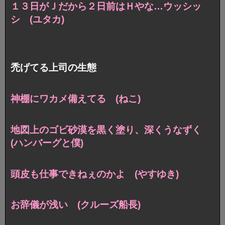
１３日がＪだから２日前はＨやな…ウッシッ
シ (ユタカ)
禿げてる上司の生態
神棚にワカメ備えてる (ねこ)
地図上のゴビ砂漠を黒く塗り、深くうなずく
(ハンバーグと僕)
頭皮も仕事できねぇのかよ (やすゆき)
お辞儀が浅い (クルーズ船長)