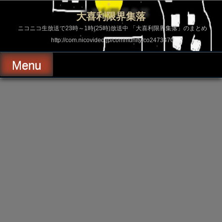
コ
ン
大喜利限界集落
テ
ン
ニコニコ生放送で23時～1時(25時)放送中 「大喜利限界集落」のまとめ
ツ
http://com.nicovideo.jp/community/co2473470
へ
ス
キ
Menu
ッ
プ