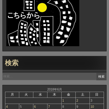
ゲ
ー
シ
ョ
ン
検索
検
索:
2018年6月
月
火
水
木
金
土
日
1
2
3
4
5
6
7
8
9
10