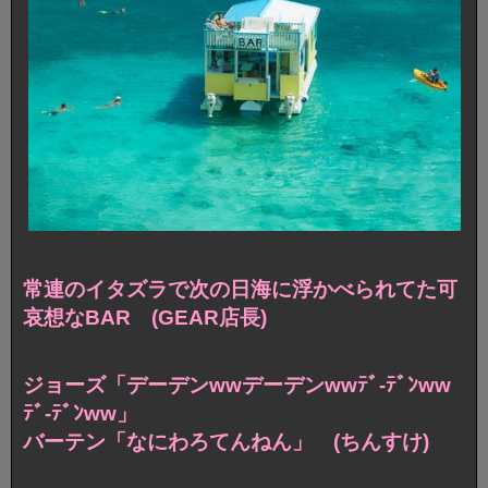
常連のイタズラで
次の日海に浮かべられてた可
哀想なBAR (GEAR店長)
ジョーズ「デーデンwwデーデンwwﾃﾞ-ﾃﾞﾝww
ﾃﾞ-ﾃﾞﾝww」
バーテン「なにわろてんねん」 (ちんすけ)