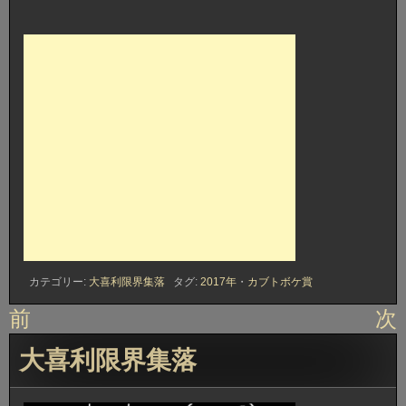
カテゴリー:
大喜利限界集落
タグ:
2017年
・
カブトボケ賞
投
前
次
稿
大喜利限界集落
ナ
ビ