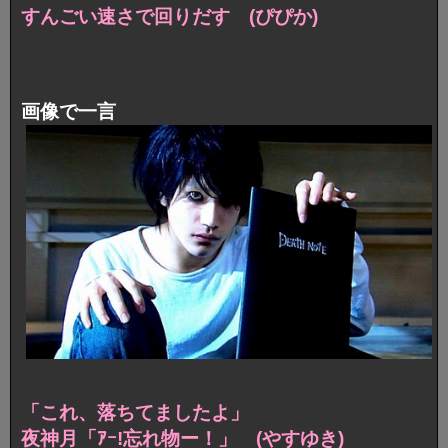
すんごい速さで回りだす (ぴぴか)
画像で一言
「これ、落ちてましたよ」
夜神月「ｱｰ!忘れ物ー！」 (やすゆき)