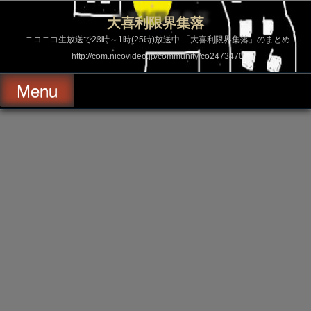
コ
ン
大喜利限界集落
テ
ン
ニコニコ生放送で23時～1時(25時)放送中 「大喜利限界集落」のまとめ
ツ
http://com.nicovideo.jp/community/co2473470
へ
ス
キ
Menu
ッ
プ