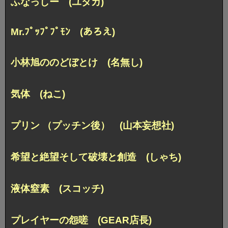
ふなっしー (ユタカ)
Mr.ﾌﾟｯﾌﾟﾌﾟﾓﾝ (あろえ)
小林旭ののどぼとけ (名無し)
気体 (ねこ)
プリン （プッチン後） (山本妄想社)
希望と絶望そして破壊と創造 (しゃち)
液体窒素 (スコッチ)
プレイヤーの怨嗟 (GEAR店長)