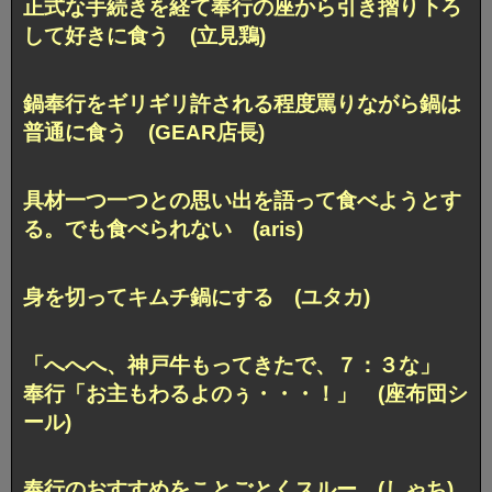
正式な手続きを経て奉行の座から引き摺り下ろ
して
好きに食う (立見鶏)
鍋奉行をギリギリ許される程度
罵りながら鍋は
普通に食う (GEAR店長)
具材一つ一つとの思い出を語って食べようとす
る。
でも食べられない (aris)
身を切ってキムチ鍋にする (ユタカ)
「へへへ、神戸牛もってきたで、７：３な」
奉行「お主もわるよのぅ・・・！」 (座布団シ
ール)
奉行のおすすめをことごとくスルー (しゃち)