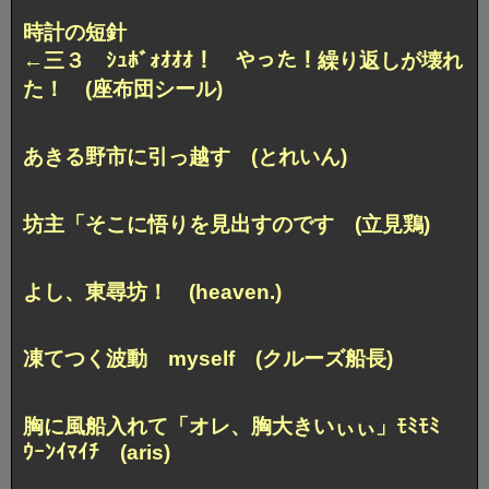
時計の短針
←三３ ｼｭﾎﾞｫｵｵｵ！ やった！繰り返しが壊れ
た！ (座布団シール)
あきる野市に引っ越す (とれいん)
坊主「そこに悟りを見出すのです (立見鶏)
よし、東尋坊！ (heaven.)
凍てつく波動 myself (クルーズ船長)
胸に風船入れて
「オレ、胸大きいぃぃ」ﾓﾐﾓﾐ
ｳｰﾝｲﾏｲﾁ (aris)