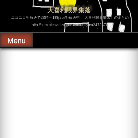
コ
ン
大喜利限界集落
テ
ン
ニコニコ生放送で23時～1時(25時)放送中 「大喜利限界集落」のまとめ
ツ
http://com.nicovideo.jp/community/co2473470
へ
ス
キ
Menu
ッ
プ