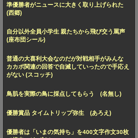
準優勝者がニュースに大きく取り上げられた
(西郷)
自分以外全員小学生
親たちから飛び交う罵声
(座布団シール)
普通の大喜利大会なのだが対戦相手がみんな
カカポ関連の回答で自滅していったので手応え
がない
(スコッチ)
鳥肌を実際の鳥に採点してもらう (名無し)
優勝賞品 タイムトリップ弥生 (あろえ)
優勝者は「いまの気持ち」を
400文字作文30枚