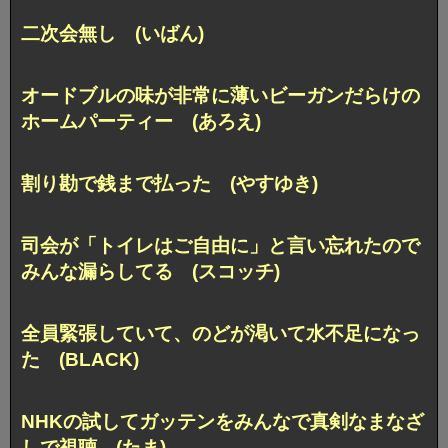
二次会無し (いばん)
オードブルの味が非常に薄い
ビーガンだらけの
ホームパーティー (あろえ)
割り勘で銭まで払った (やすゆき)
司会が「トイレはご自由に」と言い忘れたので
みんな漏らしてる (スコッチ)
全員緊張していて、
のどが渇いて水不足になっ
た (BLACK)
NHKの試してガッテンを
みんなで真剣なまなざ
しで視聴 (たま)