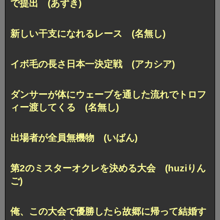
で提出 (あずき)
新しい干支になれるレース (名無し)
イボ毛の長さ日本一決定戦 (アカシア)
ダンサーが体にウェーブを通した流れで
トロフ
ィー渡してくる (名無し)
出場者が全員無機物 (いばん)
第2のミスターオクレを決める大会 (huziりん
ご)
俺、この大会で優勝したら
故郷に帰って結婚す