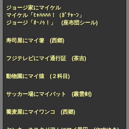
ジョージ家にマイケル
マイケル「ﾋｬﾊﾊﾊﾊ！（ｶﾞﾁｬｰﾝ」
ジョージ「ｵｰﾉｩ！」 (座布団シール)
寿司屋にマイ箸 (西郷)
フジテレビにマイ通行証 (茶吉)
動物園にマイ猿 (２科目)
サッカー場にマイバット (叢雲剣)
蕎麦屋にマイワンコ (西郷)