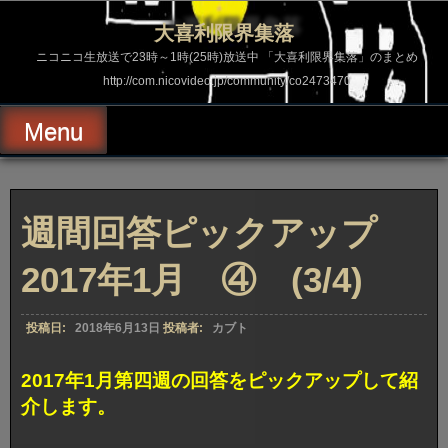
コ
ン
大喜利限界集落
テ
ン
ニコニコ生放送で23時～1時(25時)放送中 「大喜利限界集落」のまとめ
ツ
http://com.nicovideo.jp/community/co2473470
へ
ス
キ
Menu
ッ
プ
週間回答ピックアップ
2017年1月 ④ (3/4)
投稿日:
2018年6月13日
投稿者:
カブト
2017年1月第四週の回答をピックアップして紹
介します。