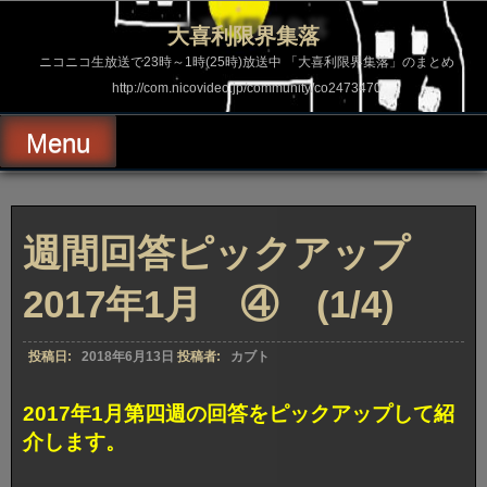
コ
ン
大喜利限界集落
テ
ン
ニコニコ生放送で23時～1時(25時)放送中 「大喜利限界集落」のまとめ
ツ
http://com.nicovideo.jp/community/co2473470
へ
ス
キ
Menu
ッ
プ
週間回答ピックアップ
2017年1月 ④ (1/4)
投稿日:
2018年6月13日
投稿者:
カブト
2017年1月第四週の回答をピックアップして紹
介します。