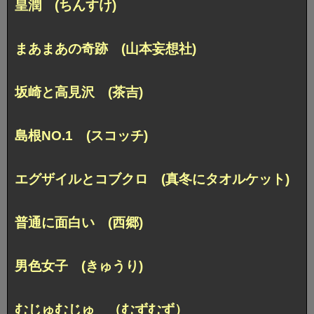
皇潤 (ちんすけ)
まあまあの奇跡 (山本妄想社)
坂崎と高見沢 (茶吉)
島根NO.1 (スコッチ)
エグザイルとコブクロ (真冬にタオルケット)
普通に面白い (西郷)
男色女子 (きゅうり)
むじゅむじゅ （むずむず）