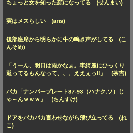
ちょっと女を知った顔になってる (せんまい)
実はメスらしい (aris)
後部座席から明らかに牛の鳴き声がしてる (こ
んそめ)
「うーん、明日は雨かなぁ。
車綺麗にひっくり
返ってるもんなって、、、ええぇっ!!」 (茶吉)
バカ「ナンバープレート87-93（ハナク.ソ）じ
ゃ～んｗｗｗ」
(ちんすけ)
ドアをパカパカ言わせながら飛び立ってる (ね
こ)