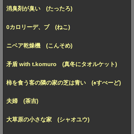
消臭剤が臭い (たったろ)
0カロリーデ、ブ (ねこ)
ニベア乾燥機 (こんそめ)
矛盾 with t.komuro (真冬にタオルケット)
柿を食う客の隣の家の芝は青い (♠すぺーど)
夫婦 (茶吉)
大草原の小さな家 (シャオユウ)