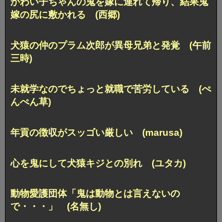
かわい子ちゃんの鬼を嫁に連れて帰り、
結果鬼
嫁の尻に敷かれる (西郷)
犬猿の仲のプラム次郎が異母兄弟と発覚 (午前
三時)
未就学なのでちょっと就職で苦労している (ぺ
んぺん草)
年貢の徴収がスッゴい厳しい (marusa)
心を鬼にして犬猿キジとの別れ (ユタカ)
動物愛護団体
「鬼は動物とは言えないの
で・・・」 (名無し)