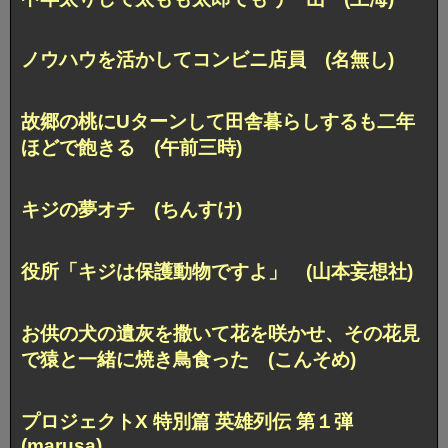
ノウハウを活かしてコンビニ店員 (名無し)
故郷の桃にUターンして田舎暮らしするも
二年
ほどで飽きる (午前三時)
キジの夢オチ (ちんすけ)
役所「キジは保護動物ですよ」 (山本妄想社)
お供の犬の遺灰を撒いて花を咲かせ、
その花見
で猿と一緒に焼き鳥食った (こんそめ)
プロジェクトX 特別篇 英雄列伝 第１弾
(marusa)