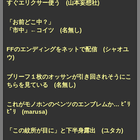
すぐエリクサー使う (山本妄想社)
「お前どこ中？」
「市中」←コイツ (名無し)
FFのエンディングをネットで配信 (シャオユ
ウ)
ブリーフ１枚のオッサンが
引き回されそうにこ
ちらを見ている (名無し)
これがモノホンの
ベンツのエンブレムか… ﾋﾞﾘ
ﾋﾞﾘ (marusa)
「この紋所が目に」と下半身露出 (ユタカ)