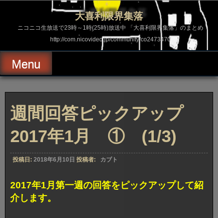
コ
ン
大喜利限界集落
テ
ン
ニコニコ生放送で23時～1時(25時)放送中 「大喜利限界集落」のまとめ
ツ
http://com.nicovideo.jp/community/co2473470
へ
ス
キ
Menu
ッ
プ
週間回答ピックアップ
2017年1月 ① (1/3)
投稿日:
2018年6月10日
投稿者:
カブト
2017年1月第一週の回答をピックアップして紹
介します。