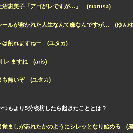
上沼恵美子「アゴがレですが…」 (marusa)
レールが敷かれた人生なんて嫌なんですが… (ゆんゆ
レは割れますねー (ユタカ)
割 レ ますね (aris)
ヌも無いぞ (ユタカ)
いつもより5分寝坊したら起きたこととは？
目覚ましが忘れたかのように
シレッとなり始める (座