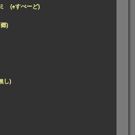
 (♠すぺーど)
郷)
無し)