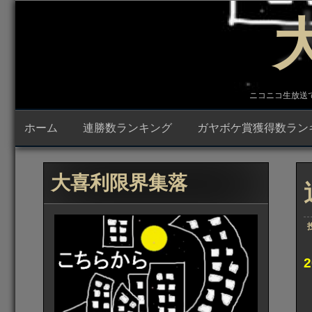
コ
ン
テ
ン
ツ
へ
ス
キ
ニコニコ生放送で23時
ッ
プ
ホーム
連勝数ランキング
ガヤボケ賞獲得数ラン
大喜利限界集落