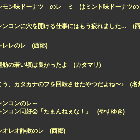
レモン味ドーナツ のレ
ミ はミント味ドーナツのミ
レンコンに穴を開ける仕事にはもう疲れました… (西
レレレのレ (西郷)
蓮舫の若い頃は良かったよ (カタマリ)
こう、カタカナのフを回転させたやつだよね〜♪ (名
レンコンのレ～
レンコン同好会「たまんねぇな！」 (やすゆき)
レオレオ詐欺のレ (西郷)