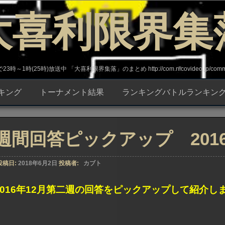
大喜利限界集
～1時(25時)放送中 「大喜利限界集落」のまとめ http://com.nicovideo.jp/commun
キング
トーナメント結果
ランキングバトルランキン
週間回答ピックアップ 2016年
投稿日:
2018年6月2日
投稿者:
カブト
2016年12月第二週の回答をピックアップして紹介し