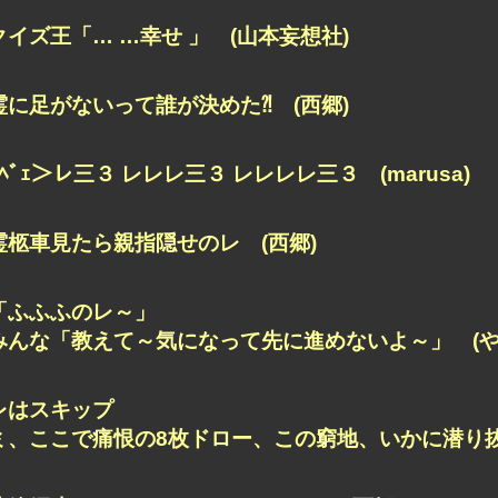
クイズ王「… …幸せ 」 (山本妄想社)
霊に足がないって誰が決めた⁈ (西郷)
ﾔﾍﾞｪ＞レ三３ レレレ三３ レレレレ三３ (marusa)
霊柩車見たら親指隠せのレ (西郷)
「ふふふのレ～」
みんな「教えて～気になって先に進めないよ～」 (や
レはスキップ
ミ、ここで痛恨の8枚ドロー、
この窮地、いかに潜り抜