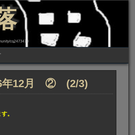
落
ity/co2473470
グ
12月 ② (2/3)
ます。