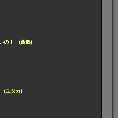
の！ (西郷)
(ユタカ)