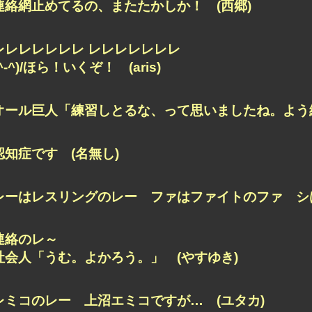
連絡網止めてるの、またたかしか！ (西郷)
レレレレレレレ レレレレレレレ
(^-^)/ほら！いくぞ！ (aris)
オール巨人
「練習しとるな、って思いましたね。よ
認知症です (名無し)
レーはレスリングのレー
ファはファイトのファ
シ
連絡のレ～
社会人「うむ。よかろう。」 (やすゆき)
レミコのレー 上沼エミコですが… (ユタカ)