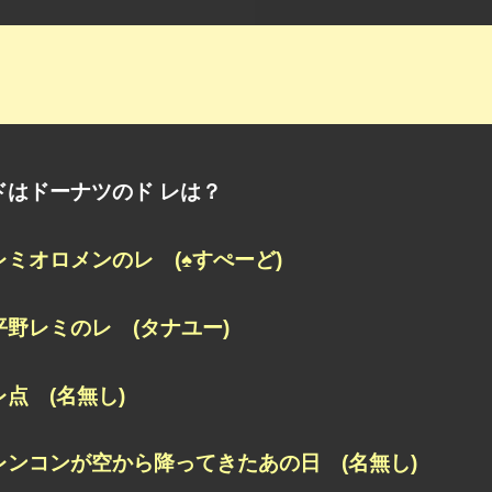
ドはドーナツのド レは？
レミオロメンのレ (♠すぺーど)
平野レミのレ (タナユー)
レ点 (名無し)
レンコンが空から降ってきたあの日 (名無し)