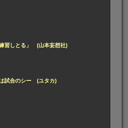
う練習しとる」
(山本妄想社)
は試合のシー (ユタカ)